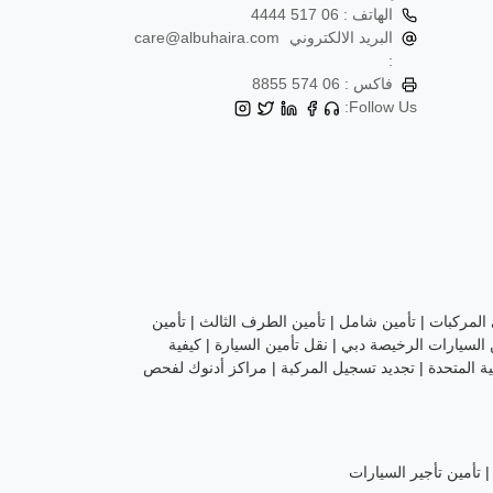
الهاتف :
06 517 4444
البريد الالكتروني
care@albuhaira.com
:
فاكس :
06 574 8855
Follow Us:
 المركبات
|
تأمين شامل
|
تأمين الطرف الثالث
|
تأمين
 السيارات الرخيصة دبي
|
نقل تأمين السيارة
|
كيفية
ة المتحدة
|
تجديد تسجيل المركبة
|
مراكز أدنوك لفحص
تأمين تأجير السيارات