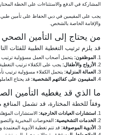
المشاركة في الدفع والاستثناءات على الخطة المختار
يجب على المقيمين في دبي الحفاظ على تأمين طبي سا
والإقامة الخاصة بالشخص.
من يحتاج إلى التأمين الصحي
قد يلزم ترتيب التغطية الطبية للفئات التال
الموظفون:
يتحمل أصحاب العمل مسؤولية ترتيب ت
الأزواج والأطفال:
يجب على الكفلاء ترتيب التغطية 
العمالة المنزلية:
يتحمل الكفلاء مسؤولية ترتيب تأم
المقيمون على كفالتهم الشخصية:
قد يحتاج العامل
ما الذي قد يغطيه التأمين ال
وفقاً للخطة المختارة، قد تشمل المنافع م
استشارات العيادات الخارجية:
الاستشارات المؤهلة 
الخدمات التشخيصية:
الفحوصات المخبرية والتصوير
الأدوية الموصوفة:
قد تتم تغطية الأدوية المعتمدة و
العلاج داخل المستشفى:
حالات دخول المستشفى والع